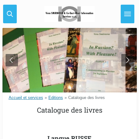
Passer
au
contenu
principal
Accueil et services
»
Editions
»
Catalogue des livres
Catalogue des livres
Langue RUSSE